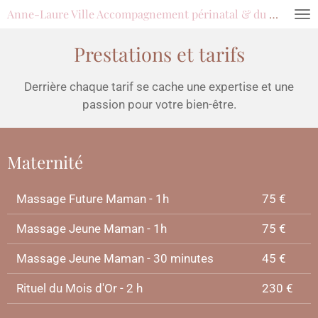
Anne-Laure Ville Accompagnement périnatal & du féminin
Passer
au
Prestations et tarifs
contenu
principal
Derrière chaque tarif se cache une expertise et une
passion pour votre bien-être.
Maternité
Massage Future Maman - 1h
75 €
Massage Jeune Maman - 1h
75 €
Massage Jeune Maman - 30 minutes
45 €
Rituel du Mois d'Or - 2 h
230 €