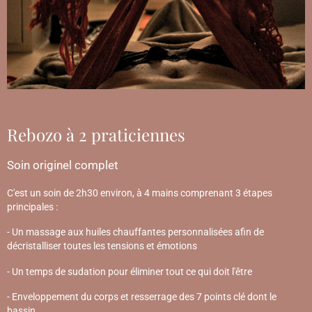
Rebozo à 2 praticiennes
Soin originel complet
C'est un soin de 2h30 environ, à 4 mains comprenant 3 étapes
principales :
- Un massage aux huiles chauffantes personnalisées afin de
décristalliser toutes les tensions et émotions
- Un temps de sudation pour éliminer tout ce qui doit l'être
- Enveloppement du corps et resserrage des 7 points clé dont le
bassin