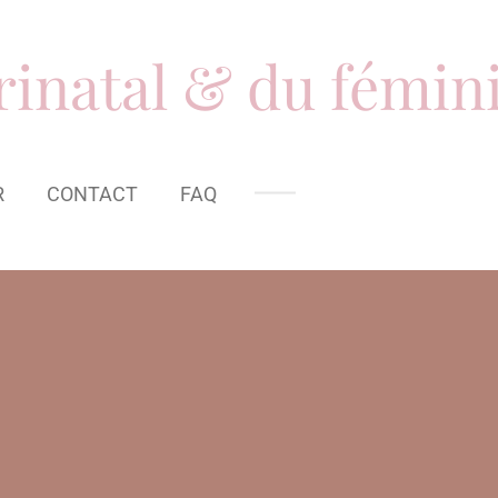
inatal & du fémin
R
CONTACT
FAQ