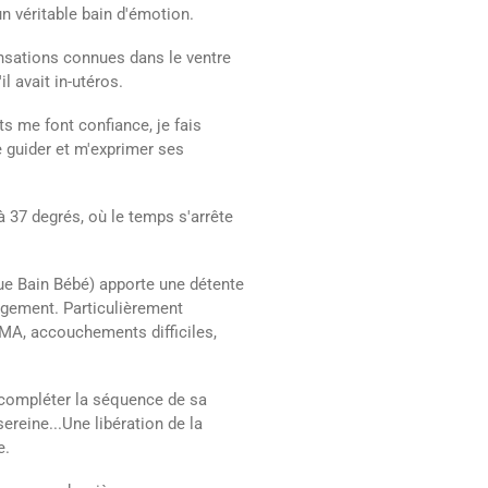
n véritable bain d'émotion.
ensations connues dans le ventre
l avait in-utéros.
s me font confiance, je fais
 guider et m'exprimer ses
à 37 degrés, où le temps s'arrête
e Bain Bébé) apporte une détente
gement. Particulièrement
A, accouchements difficiles,
t compléter la séquence de sa
reine...Une libération de la
e.