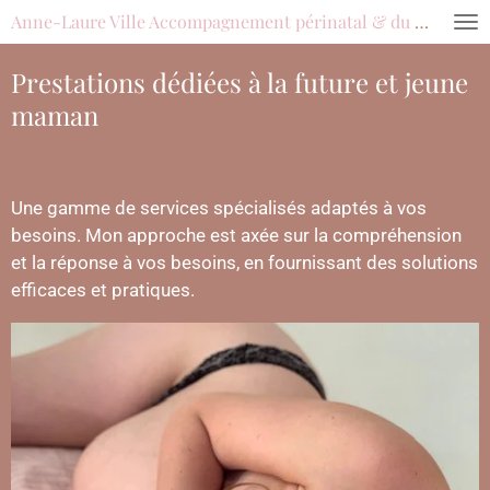
Anne-Laure Ville Accompagnement périnatal & du féminin
Passer
au
Prestations dédiées à la future et jeune
contenu
principal
maman
Une gamme de services spécialisés adaptés à vos
besoins. Mon approche est axée sur la compréhension
et la réponse à vos besoins, en fournissant des solutions
efficaces et pratiques.